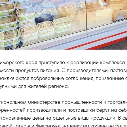
иморского края приступило к реализации комплекса 
мости продуктов питания. С производителями, поста
 заключаются добровольные соглашения, призванные 
упными для жителей региона.
гиональном министерстве промышленности и торговли
орённостей производители и поставщики берут на себ
тановленные цены на отдельные виды продукции. В с
чной торговли фиксируют наценку на уровне не боле