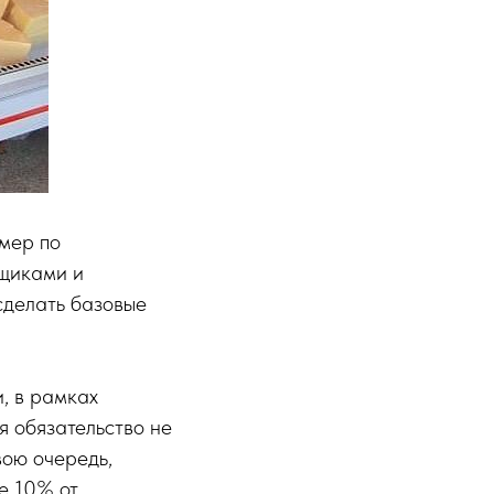
мер по
вщиками и
сделать базовые
, в рамках
я обязательство не
вою очередь,
е 10% от